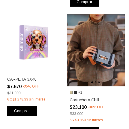
Comprar
CARPETA 3X40
$7.670
-
35
%
OFF
+1
$11.800
6
x
$1.278,33
sin interés
Cartuchera Chill
$23.100
-
30
%
OFF
Comprar
$33.000
6
x
$3.850
sin interés