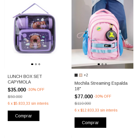
+2
LUNCH BOX SET
CAPYMOLA
Mochila Streaming Espalda
18"
$35.000
-
30
%
OFF
$77.000
$50.000
-
30
%
OFF
$110.000
6
x
$5.833,33
sin interés
6
x
$12.833,33
sin interés
Comprar
Comprar