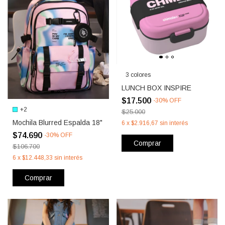
3 colores
LUNCH BOX INSPIRE
$17.500
-
30
%
OFF
+2
$25.000
Mochila Blurred Espalda 18"
6
x
$2.916,67
sin interés
$74.690
-
30
%
OFF
Comprar
$106.700
6
x
$12.448,33
sin interés
Comprar