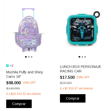
+2
LUNCH BOX PERSONAJE
RACING CAR
Mochila Puffy and Shiny
Carro 18"
$17.500
-
30
%
OFF
$98.000
-
30
%
OFF
$25.000
$140.000
6
x
$2.916,67
sin interés
6
x
$16.333,33
sin interés
Comprar
Comprar