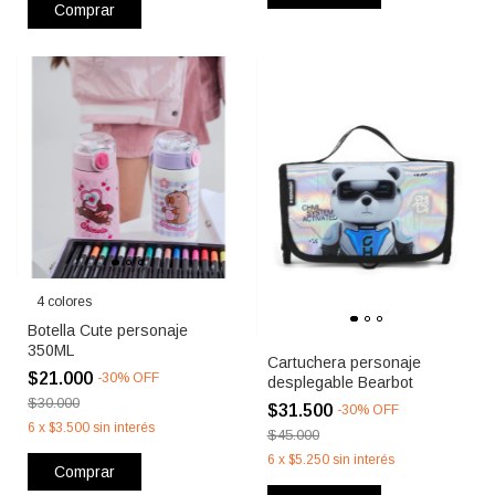
Comprar
4 colores
Botella Cute personaje
350ML
Cartuchera personaje
$21.000
-
30
%
OFF
desplegable Bearbot
$30.000
$31.500
-
30
%
OFF
6
x
$3.500
sin interés
$45.000
6
x
$5.250
sin interés
Comprar