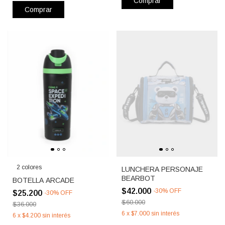
Comprar
Comprar
2 colores
LUNCHERA PERSONAJE
BEARBOT
BOTELLA ARCADE
$42.000
-
30
%
OFF
$25.200
-
30
%
OFF
$60.000
$36.000
6
x
$7.000
sin interés
6
x
$4.200
sin interés