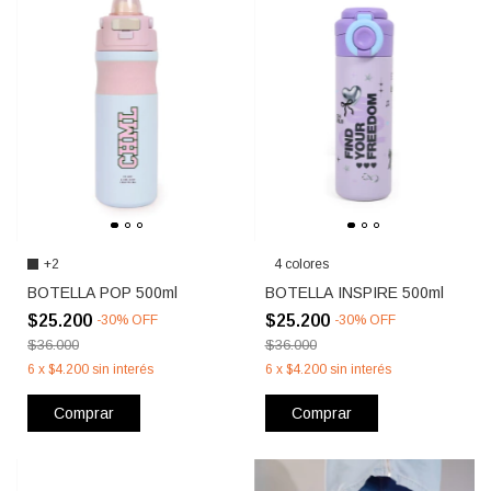
+2
4 colores
BOTELLA POP 500ml
BOTELLA INSPIRE 500ml
$25.200
$25.200
-
30
%
OFF
-
30
%
OFF
$36.000
$36.000
6
x
$4.200
sin interés
6
x
$4.200
sin interés
Comprar
Comprar