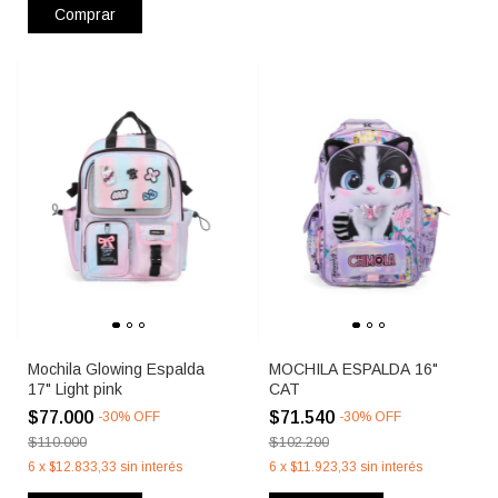
Comprar
Mochila Glowing Espalda
MOCHILA ESPALDA 16"
17" Light pink
CAT
$77.000
$71.540
-
30
%
OFF
-
30
%
OFF
$110.000
$102.200
6
x
$12.833,33
sin interés
6
x
$11.923,33
sin interés