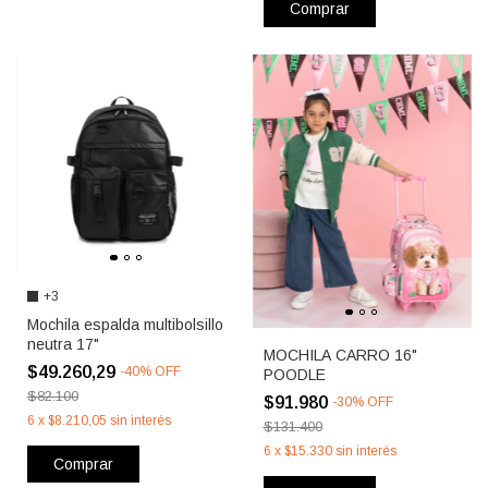
Comprar
+3
Mochila espalda multibolsillo
neutra 17"
MOCHILA CARRO 16"
$49.260,29
-
40
%
OFF
POODLE
$82.100
$91.980
-
30
%
OFF
6
x
$8.210,05
sin interés
$131.400
6
x
$15.330
sin interés
Comprar