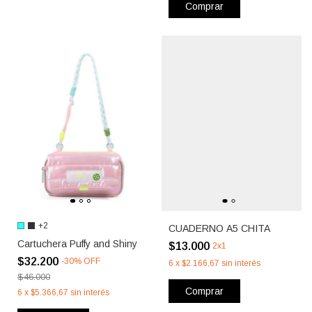
Comprar
+2
CUADERNO A5 CHITA
Cartuchera Puffy and Shiny
$13.000
2x1
$32.200
-
30
%
OFF
6
x
$2.166,67
sin interés
$46.000
Comprar
6
x
$5.366,67
sin interés