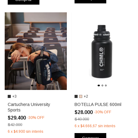
+3
+2
Cartuchera University
BOTELLA PULSE 600ml
Sports
$28.000
-
30
%
OFF
$29.400
-
30
%
OFF
$40.000
$42.000
6
x
$4.666,67
sin interés
6
x
$4.900
sin interés