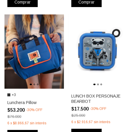
Comprar
Comprar
+3
LUNCH BOX PERSONAJE
BEARBOT
Lunchera Pillow
$17.500
-
30
%
OFF
$53.200
-
30
%
OFF
$25.000
$76.000
6
x
$2.916,67
sin interés
6
x
$8.866,67
sin interés