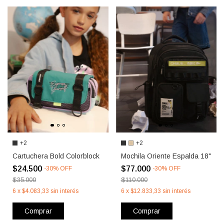
+2
+2
Cartuchera Bold Colorblock
Mochila Oriente Espalda 18"
$24.500
$77.000
-
30
%
OFF
-
30
%
OFF
$35.000
$110.000
6
x
$4.083,33
sin interés
6
x
$12.833,33
sin interés
Comprar
Comprar