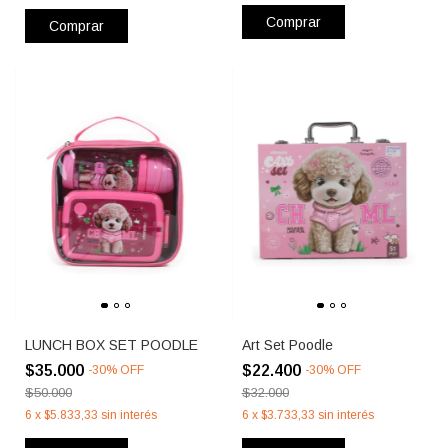
Comprar
Comprar
LUNCH BOX SET POODLE
Art Set Poodle
$35.000
$22.400
-
30
%
OFF
-
30
%
OFF
$50.000
$32.000
6
x
$5.833,33
sin interés
6
x
$3.733,33
sin interés