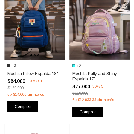
+3
+2
Mochila Pillow Espalda 18"
Mochila Puffy and Shiny
Espalda 17"
$84.000
-
30
%
OFF
$77.000
-
30
%
OFF
$120.000
$110.000
6
x
$14.000
sin interés
6
x
$12.833,33
sin interés
Comprar
Comprar