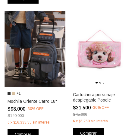
+1
Cartuchera personaje
desplegable Poodle
Mochila Oriente Carro 18"
$31.500
-
30
%
OFF
$98.000
-
30
%
OFF
$45.000
$140.000
6
x
$5.250
sin interés
6
x
$16.333,33
sin interés
Comprar
Comprar