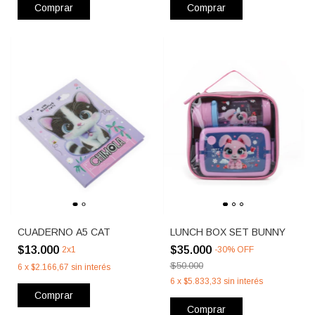
Comprar
Comprar
CUADERNO A5 CAT
LUNCH BOX SET BUNNY
$13.000
$35.000
2x1
-
30
%
OFF
$50.000
6
x
$2.166,67
sin interés
6
x
$5.833,33
sin interés
Comprar
Comprar