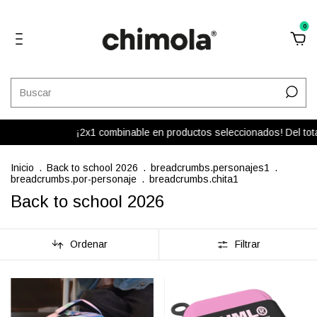
0
¡2x1 combinable en productos seleccionados! Del total de tu co
Inicio
.
Back to school 2026
.
breadcrumbs.personajes1
.
breadcrumbs.por-personaje
.
breadcrumbs.chita1
Back to school 2026
Ordenar
Filtrar