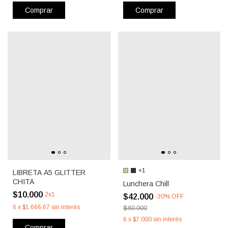
Comprar
Comprar
+1
LIBRETA A5 GLITTER
CHITA
Lunchera Chill
$10.000
2x1
$42.000
-
30
%
OFF
6
x
$1.666,67
sin interés
$60.000
6
x
$7.000
sin interés
Comprar