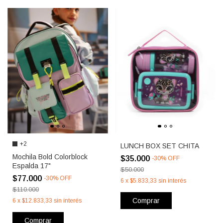
+2
LUNCH BOX SET CHITA
Mochila Bold Colorblock
$35.000
-
30
%
OFF
Espalda 17"
$50.000
$77.000
-
30
%
OFF
6
x
$5.833,33
sin interés
$110.000
Comprar
6
x
$12.833,33
sin interés
Comprar