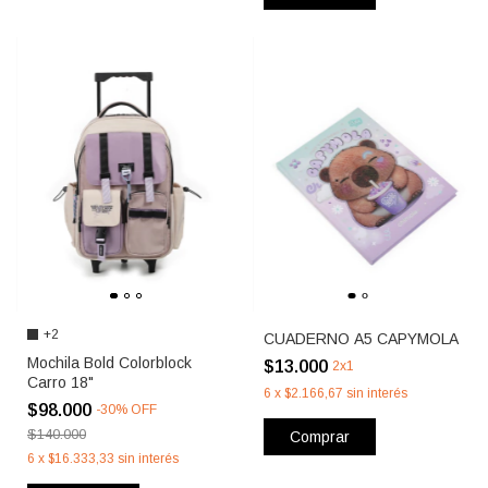
+2
CUADERNO A5 CAPYMOLA
Mochila Bold Colorblock
$13.000
2x1
Carro 18"
6
x
$2.166,67
sin interés
$98.000
-
30
%
OFF
$140.000
Comprar
6
x
$16.333,33
sin interés