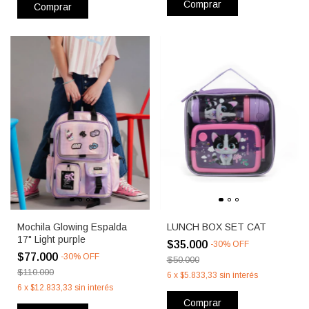
Comprar
Comprar
Mochila Glowing Espalda
LUNCH BOX SET CAT
17" Light purple
$35.000
-
30
%
OFF
$77.000
-
30
%
OFF
$50.000
$110.000
6
x
$5.833,33
sin interés
6
x
$12.833,33
sin interés
Comprar