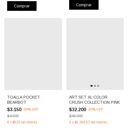
Comprar
Comprar
TOALLA POCKET
ART SET XL COLOR
BEARBOT
CRUSH COLLECTION PINK
$3.150
$32.200
-
30
%
OFF
-
30
%
OFF
$4.500
$46.000
6
x
$525
sin interés
6
x
$5.366,67
sin interés