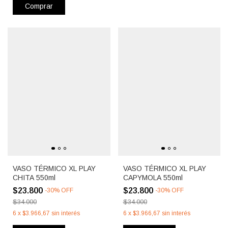
Comprar
VASO TÉRMICO XL PLAY
VASO TÉRMICO XL PLAY
CHITA 550ml
CAPYMOLA 550ml
$23.800
$23.800
-
30
%
OFF
-
30
%
OFF
$34.000
$34.000
6
x
$3.966,67
sin interés
6
x
$3.966,67
sin interés