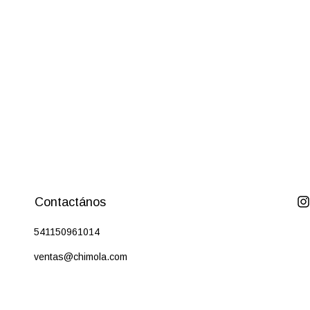
Contactános
541150961014
ventas@chimola.com