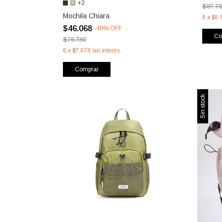
+2
$87.7
Mochila Chiara
6
x
$8.
$46.068
-
40
%
OFF
Co
$76.780
6
x
$7.678
sin interés
Comprar
Sin stock