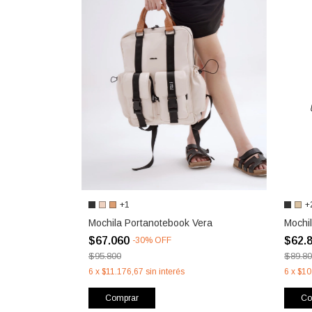
+1
+
Mochila Portanotebook Vera
Mochi
$67.060
$62.
-
30
%
OFF
$95.800
$89.8
6
x
$11.176,67
sin interés
6
x
$10
Comprar
Co