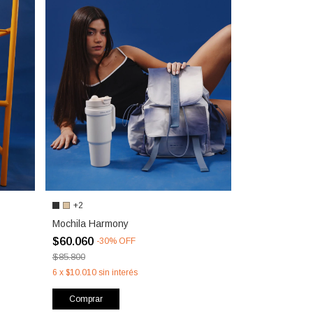
+2
Mochila Harmony
$60.060
-
30
%
OFF
$85.800
6
x
$10.010
sin interés
Comprar