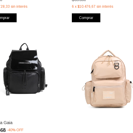
728,33
sin interés
6
x
$10.476,67
sin interés
mprar
Comprar
la Gaia
668
-
40
%
OFF