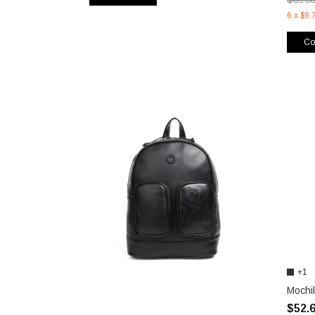
6
x
$9.
Co
+1
Mochi
$52.