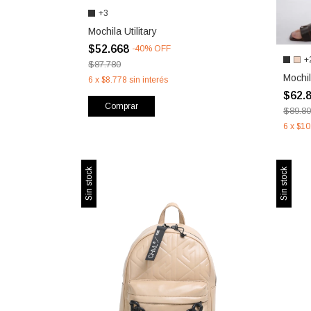
+3
Mochila Utilitary
$52.668
-
40
%
OFF
+
$87.780
Mochi
6
x
$8.778
sin interés
$62.
Comprar
$89.8
6
x
$10
Sin stock
Sin stock