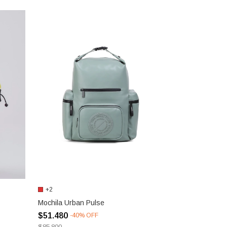
+2
Mochila Urban Pulse
$51.480
-
40
%
OFF
$85.800