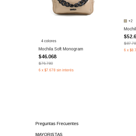
+2
Mochi
$52.
4 colores
$87.7
Mochila Soft Monogram
6
x
$8.
$46.068
$76.780
6
x
$7.678
sin interés
Preguntas Frecuentes
MAYORISTAS