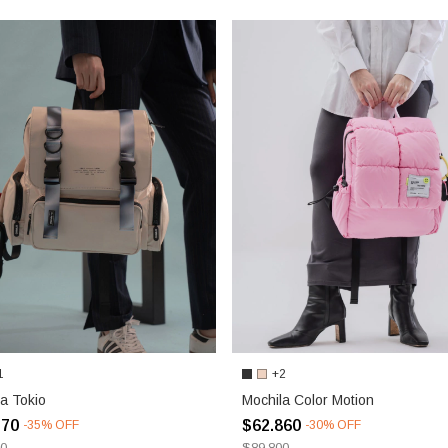
1
+2
a Tokio
Mochila Color Motion
370
$62.860
-
35
%
OFF
-
30
%
OFF
00
$89.800