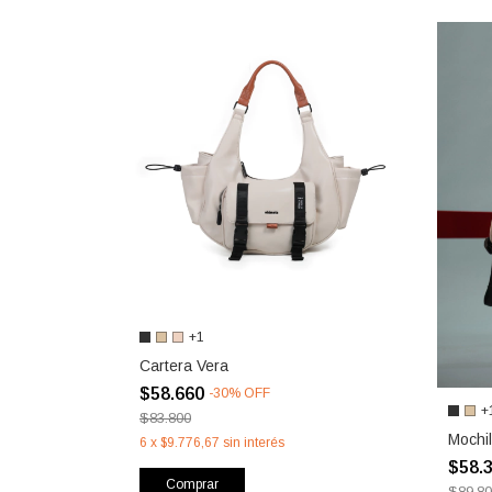
+1
Cartera Vera
$58.660
-
30
%
OFF
+
$83.800
Mochil
6
x
$9.776,67
sin interés
$58.
Comprar
$89.8