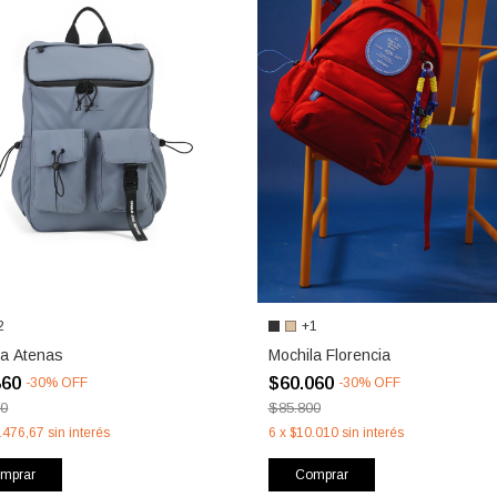
2
+1
la Atenas
Mochila Florencia
860
$60.060
-
30
%
OFF
-
30
%
OFF
00
$85.800
.476,67
sin interés
6
x
$10.010
sin interés
mprar
Comprar