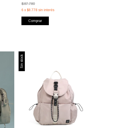
$87.780
6
x
$8.778
sin interés
Comprar
Sin stock