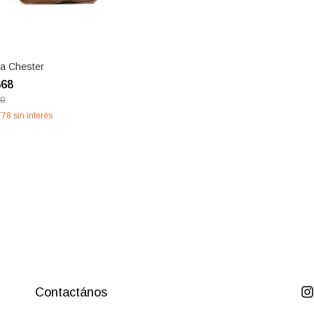
la Chester
668
80
778
sin interés
Contactános