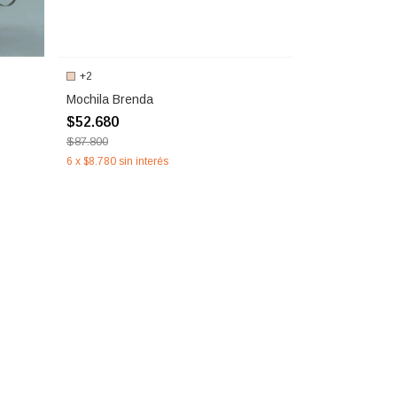
+2
Mochila Brenda
$52.680
$87.800
6
x
$8.780
sin interés