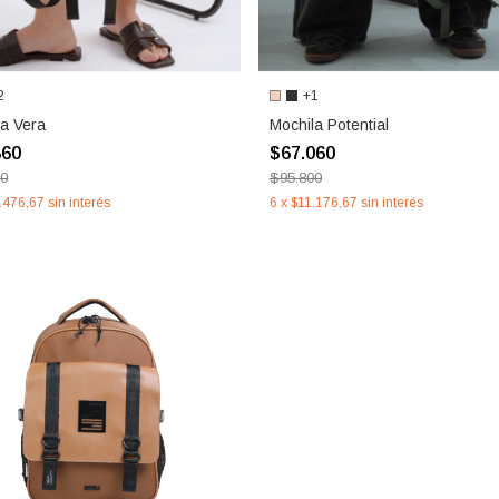
2
+1
la Vera
Mochila Potential
860
$67.060
00
$95.800
.476,67
sin interés
6
x
$11.176,67
sin interés