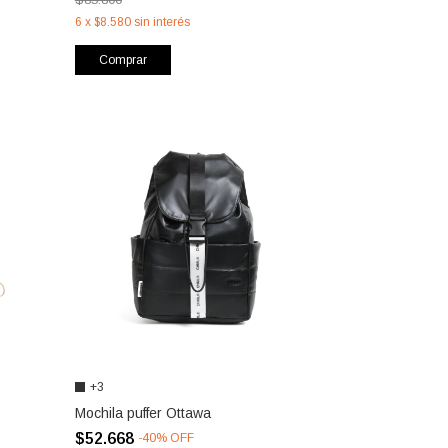
6
x
$8.580
sin interés
Comprar
+3
Mochila puffer Ottawa
$52.668
-
40
%
OFF