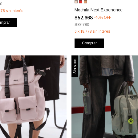
80
Mochila Next Experience
778
sin interés
$52.668
-
40
%
OFF
mprar
$87.780
6
x
$8.778
sin interés
Comprar
Sin stock