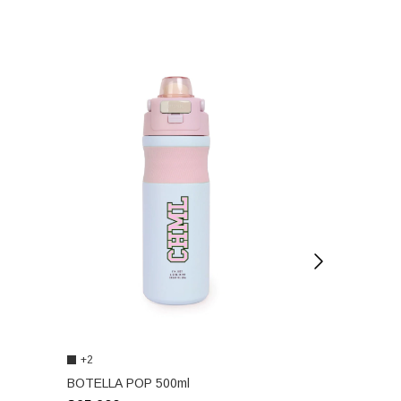
+2
VASO ACRILI
BOTELLA POP 500ml
$11.200
-
30