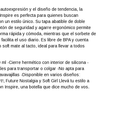
 autoexpresión y el diseño de tendencia, la
 Inspire es perfecta para quienes buscan
on un estilo único. Su tapa abatible de doble
otón de seguridad y agarre ergonómico permite
forma rápida y cómoda, mientras que el sorbete de
il facilita el uso diario. Es libre de BPA y cuenta
soft mate al tacto, ideal para llevar a todos
ml -Cierre hermético con interior de silicona -
les para transportar o colgar -No apta para
avavajillas -Disponible en varios diseños:
!, Future Nostalgia y Soft Girl Llevá tu estilo a
n Inspire, una botella que dice mucho de vos.