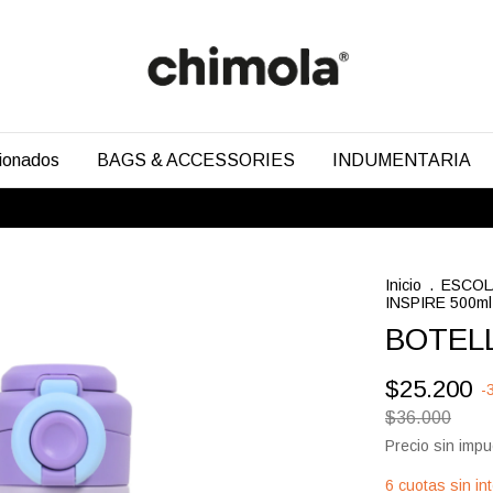
cionados
BAGS & ACCESSORIES
INDUMENTARIA
Inicio
.
ESCO
INSPIRE 500ml
BOTELL
$25.200
-
$36.000
Precio sin imp
6
cuotas sin in