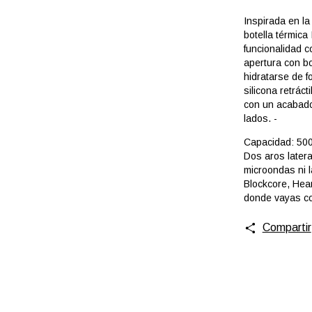
Inspirada en la
botella térmica
funcionalidad c
apertura con b
hidratarse de 
silicona retráct
con un acabado 
lados. -
Capacidad: 500 
Dos aros latera
microondas ni l
Blockcore, Heart
donde vayas co
Compartir