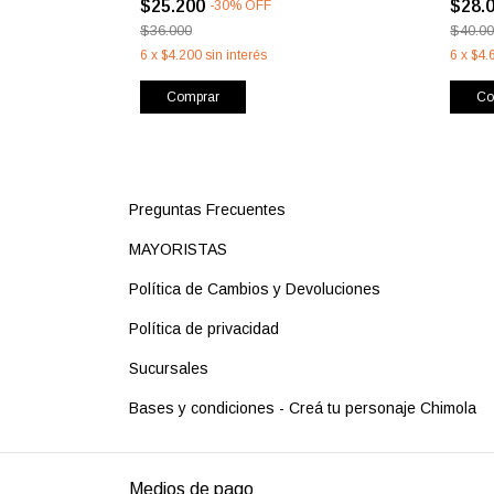
$25.200
$28.
-
30
%
OFF
$36.000
$40.0
6
x
$4.200
sin interés
6
x
$4.
Comprar
Co
Preguntas Frecuentes
MAYORISTAS
Política de Cambios y Devoluciones
Política de privacidad
Sucursales
Bases y condiciones - Creá tu personaje Chimola
Medios de pago