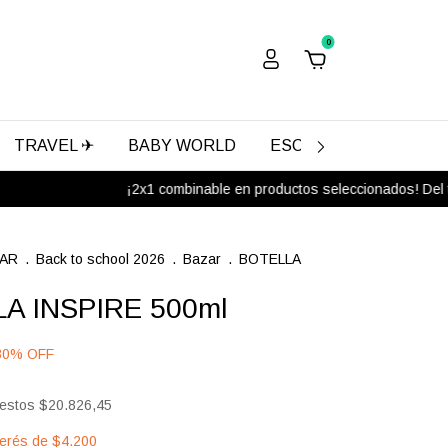
0
TRAVEL ✈
BABY WORLD
ESCOLAR
REGALA
¡2x1 combinable en productos seleccionados! Del tota
LAR
.
Back to school 2026
.
Bazar
.
BOTELLA
A INSPIRE 500ml
30
%
OFF
uestos
$20.826,45
terés de
$4.200