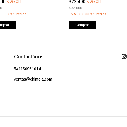
000
$22.400
-
30
%
OFF
-
30
%
OFF
00
$32.000
666,67
sin interés
6
x
$3.733,33
sin interés
mprar
Comprar
Contactános
541150961014
ventas@chimola.com