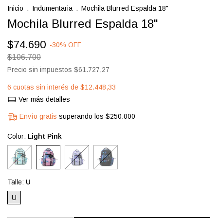
Inicio
.
Indumentaria
.
Mochila Blurred Espalda 18"
Mochila Blurred Espalda 18"
$74.690
-
30
%
OFF
$106.700
Precio sin impuestos
$61.727,27
6
cuotas sin interés de
$12.448,33
Ver más detalles
Envío gratis
superando los
$250.000
Color:
Light Pink
Talle:
U
U