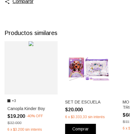
Compartir
Productos similares
+3
SET DE ESCUELA
MOCH
TRU
Canopla Kinder Boy
$20.000
$66.
$19.200
-
40
%
OFF
6
x
$3.333,33
sin interés
$111.
$32.000
6
x
$11
Comprar
6
x
$3.200
sin interés