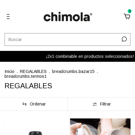
0
¡2x1 combinable en productos seleccionados! Del total d
Inicio
.
REGALABLES
.
breadcrumbs.bazar15
.
breadcrumbs.termos1
REGALABLES
Ordenar
Filtrar