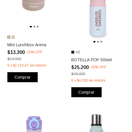
Mini Lunchbox Arena
$13.300
+2
-
30
%
OFF
$19.000
BOTELLA POP 500ml
6
x
$2.216,67
sin interés
$25.200
-
30
%
OFF
$36.000
Comprar
6
x
$4.200
sin interés
Comprar