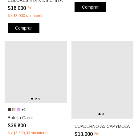
COLORES X24 KIDS CHITA
Comprar
$18.000
2x1
6
x
$3.000
sin interés
Comprar
+1
Botella Carol
$39.800
CUADERNO A5 CAPYMOLA
6
x
$6.633,33
sin interés
$13.000
2x1