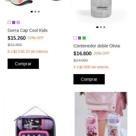
Gorra Cap Cool Kids
$15.260
-
30
%
OFF
$21.800
Contenedor doble Olivia
6
x
$2.543,33
sin interés
$16.800
-
30
%
OFF
$24.000
Comprar
6
x
$2.800
sin interés
Comprar