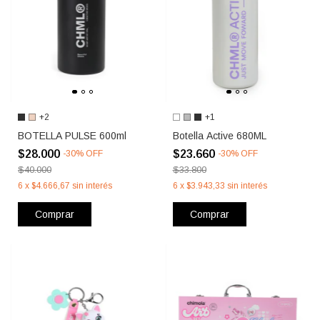
+2
+1
BOTELLA PULSE 600ml
Botella Active 680ML
$28.000
$23.660
-
30
%
OFF
-
30
%
OFF
$40.000
$33.800
6
x
$4.666,67
sin interés
6
x
$3.943,33
sin interés
Comprar
Comprar