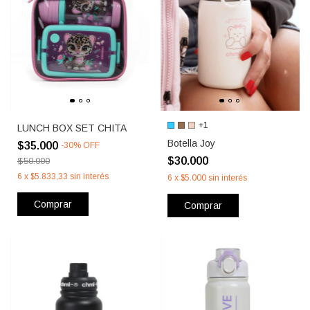
+1
LUNCH BOX SET CHITA
Botella Joy
$35.000
-
30
%
OFF
$30.000
$50.000
6
x
$5.833,33
sin interés
6
x
$5.000
sin interés
Comprar
Comprar