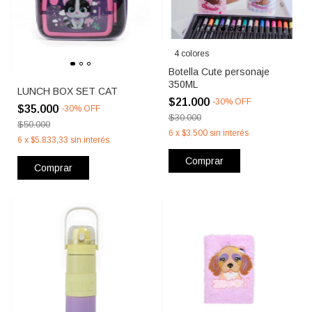
4 colores
Botella Cute personaje
350ML
LUNCH BOX SET CAT
$21.000
-
30
%
OFF
$35.000
-
30
%
OFF
$30.000
$50.000
6
x
$3.500
sin interés
6
x
$5.833,33
sin interés
Comprar
Comprar