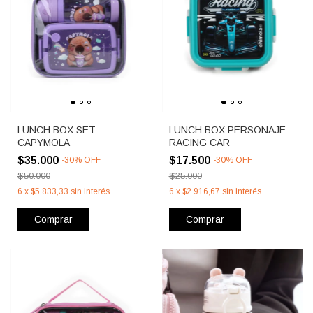
LUNCH BOX SET
LUNCH BOX PERSONAJE
CAPYMOLA
RACING CAR
$35.000
$17.500
-
30
%
OFF
-
30
%
OFF
$50.000
$25.000
6
x
$5.833,33
sin interés
6
x
$2.916,67
sin interés
Comprar
Comprar