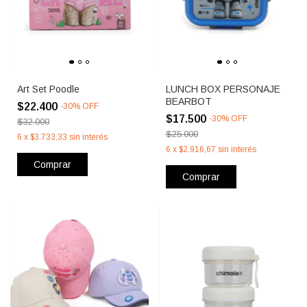
Art Set Poodle
LUNCH BOX PERSONAJE
BEARBOT
$22.400
-
30
%
OFF
$17.500
-
30
%
OFF
$32.000
$25.000
6
x
$3.733,33
sin interés
6
x
$2.916,67
sin interés
Comprar
Comprar