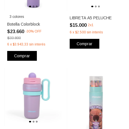
3 colores
LIBRETA A5 PELUCHE
Botella Colorblock
$15.000
2x1
$23.660
-
30
%
OFF
6
x
$2.500
sin interés
$33.800
Comprar
6
x
$3.943,33
sin interés
Comprar