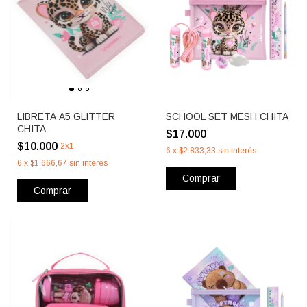
LIBRETA A5 GLITTER
SCHOOL SET MESH CHITA
CHITA
$17.000
$10.000
2x1
6
x
$2.833,33
sin interés
6
x
$1.666,67
sin interés
Comprar
Comprar