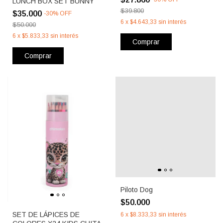
LUNCH BOX SET BUNNY
$39.800
$35.000
-
30
%
OFF
6
x
$4.643,33
sin interés
$50.000
6
x
$5.833,33
sin interés
Comprar
Comprar
Piloto Dog
$50.000
SET DE LÁPICES DE
6
x
$8.333,33
sin interés