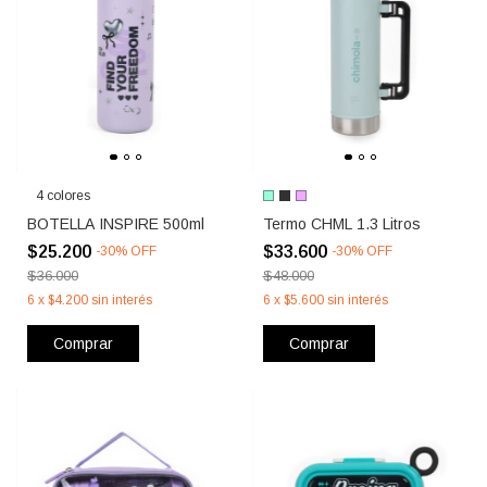
4 colores
BOTELLA INSPIRE 500ml
Termo CHML 1.3 Litros
$25.200
$33.600
-
30
%
OFF
-
30
%
OFF
$36.000
$48.000
6
x
$4.200
sin interés
6
x
$5.600
sin interés
Comprar
Comprar