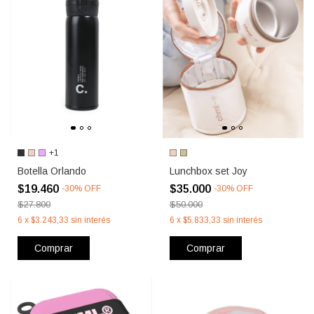
+1
Botella Orlando
Lunchbox set Joy
$19.460
$35.000
-
30
%
OFF
-
30
%
OFF
$27.800
$50.000
6
x
$3.243,33
sin interés
6
x
$5.833,33
sin interés
Comprar
Comprar