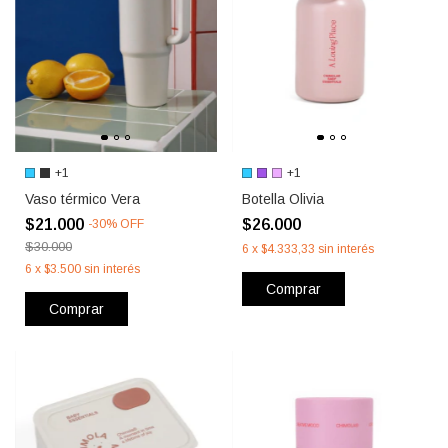
+1
+1
Vaso térmico Vera
Botella Olivia
$21.000
$26.000
-
30
%
OFF
$30.000
6
x
$4.333,33
sin interés
6
x
$3.500
sin interés
Comprar
Comprar