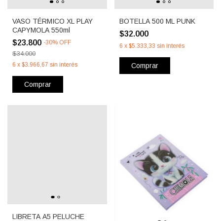
VASO TÉRMICO XL PLAY
BOTELLA 500 ML PUNK
CAPYMOLA 550ml
$32.000
$23.800
-
30
%
OFF
6
x
$5.333,33
sin interés
$34.000
6
x
$3.966,67
sin interés
Comprar
Comprar
LIBRETA A5 PELUCHE