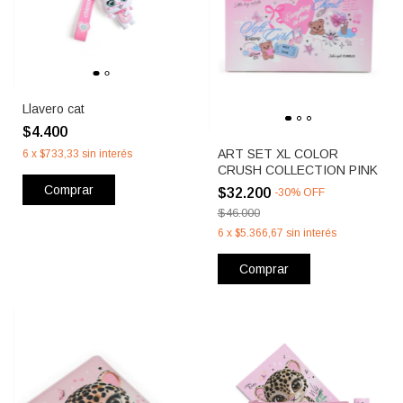
Llavero cat
$4.400
ART SET XL COLOR
6
x
$733,33
sin interés
CRUSH COLLECTION PINK
Comprar
$32.200
-
30
%
OFF
$46.000
6
x
$5.366,67
sin interés
Comprar