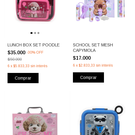
LUNCH BOX SET POODLE
SCHOOL SET MESH
CAPYMOLA
$35.000
-
30
%
OFF
$17.000
$50.000
6
x
$2.833,33
sin interés
6
x
$5.833,33
sin interés
Comprar
Comprar