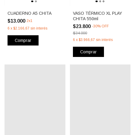
CUADERNO A5 CHITA
VASO TÉRMICO XL PLAY
CHITA 550ml
$13.000
2x1
$23.800
-
30
%
OFF
6
x
$2.166,67
sin interés
$34.000
6
x
$3.966,67
sin interés
Comprar
Comprar