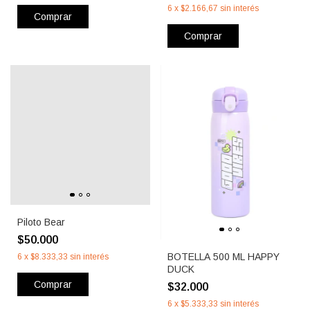
6
x
$2.166,67
sin interés
Comprar
Comprar
Piloto Bear
$50.000
BOTELLA 500 ML HAPPY
6
x
$8.333,33
sin interés
DUCK
Comprar
$32.000
6
x
$5.333,33
sin interés