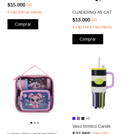
$15.000
2x1
CUADERNO A5 CAT
6
x
$2.500
sin interés
$13.000
2x1
Comprar
6
x
$2.166,67
sin interés
Comprar
+1
Vaso térmico Cande
$27.860
-
30
%
OFF