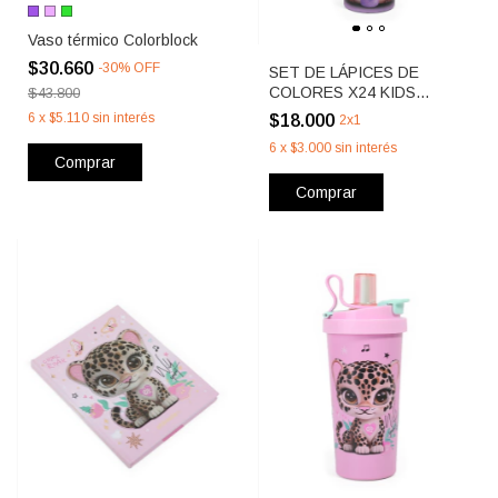
Vaso térmico Colorblock
$30.660
-
30
%
OFF
SET DE LÁPICES DE
COLORES X24 KIDS
$43.800
CAPYMOLA
6
x
$5.110
sin interés
$18.000
2x1
6
x
$3.000
sin interés
Comprar
Comprar