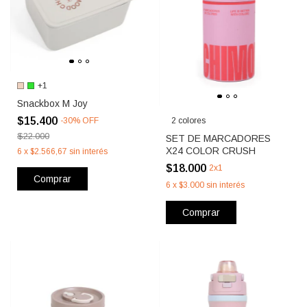
+1
Snackbox M Joy
$15.400
2 colores
-
30
%
OFF
$22.000
SET DE MARCADORES
X24 COLOR CRUSH
6
x
$2.566,67
sin interés
$18.000
2x1
Comprar
6
x
$3.000
sin interés
Comprar