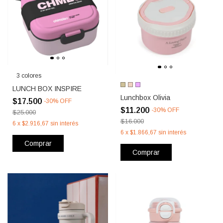
3 colores
LUNCH BOX INSPIRE
Lunchbox Olivia
$17.500
-
30
%
OFF
$11.200
-
30
%
OFF
$25.000
$16.000
6
x
$2.916,67
sin interés
6
x
$1.866,67
sin interés
Comprar
Comprar