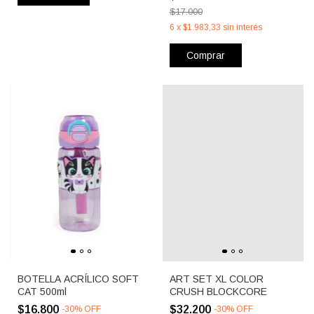
$17.000
6
x
$1.983,33
sin interés
Comprar
BOTELLA ACRÍLICO SOFT
ART SET XL COLOR
CAT 500ml
CRUSH BLOCKCORE
$16.800
$32.200
-
30
%
OFF
-
30
%
OFF