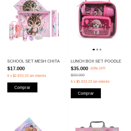
SCHOOL SET MESH CHITA
LUNCH BOX SET POODLE
$17.000
$35.000
-
30
%
OFF
$50.000
6
x
$2.833,33
sin interés
6
x
$5.833,33
sin interés
Comprar
Comprar