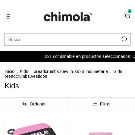
0
¡2x1 combinable en productos seleccionados! Del total de
Inicio
.
Kids
.
breadcrumbs.new-in-ss26-indumetaria
.
Girls
.
breadcrumbs.vestidos
Kids
Ordenar
Filtrar