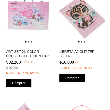
ART SET XL COLOR
LIBRETA A5 GLITTER
CRUSH COLLECTION PINK
CHITA
$32.200
$10.000
-
30
%
OFF
2x1
$46.000
6
x
$1.666,67
sin interés
6
x
$5.366,67
sin interés
Comprar
Comprar