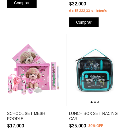
Comprar
$32.000
6
x
$5.333,33
sin interés
Comprar
SCHOOL SET MESH
LUNCH BOX SET RACING
POODLE
CAR
$17.000
$35.000
-
30
%
OFF