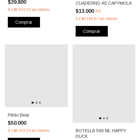
$39.800
CUADERNO A5 CAPYMOLA
6
x
$6.633,33
sin interés
$13.000
2x1
6
x
$2.166,67
sin interés
Comprar
Comprar
Piloto Bear
$50.000
BOTELLA 500 ML HAPPY
6
x
$8.333,33
sin interés
DUCK