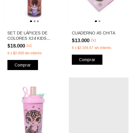
SET DE LÁPICES DE
CUADERNO A5 CHITA
COLORES X24 KIDS
$13.000
2x1
CAPYMOLA
$18.000
2x1
6
x
$2.166,67
sin interés
6
x
$3.000
sin interés
Comprar
Comprar