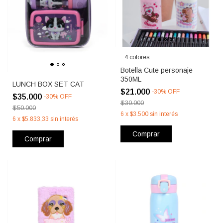
4 colores
Botella Cute personaje
350ML
LUNCH BOX SET CAT
$21.000
-
30
%
OFF
$35.000
-
30
%
OFF
$30.000
$50.000
6
x
$3.500
sin interés
6
x
$5.833,33
sin interés
Comprar
Comprar