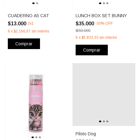
CUADERNO A5 CAT
LUNCH BOX SET BUNNY
$13.000
$35.000
2x1
-
30
%
OFF
$50.000
6
x
$2.166,67
sin interés
6
x
$5.833,33
sin interés
Comprar
Comprar
Piloto Dog