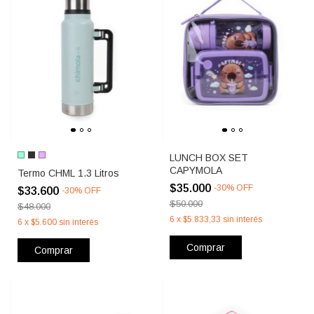
LUNCH BOX SET
CAPYMOLA
Termo CHML 1.3 Litros
$35.000
-
30
%
OFF
$33.600
-
30
%
OFF
$50.000
$48.000
6
x
$5.833,33
sin interés
6
x
$5.600
sin interés
Comprar
Comprar