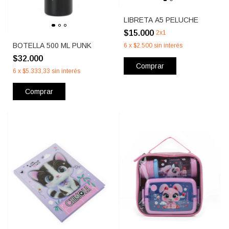
LIBRETA A5 PELUCHE
$15.000
2x1
BOTELLA 500 ML PUNK
6
x
$2.500
sin interés
$32.000
Comprar
6
x
$5.333,33
sin interés
Comprar