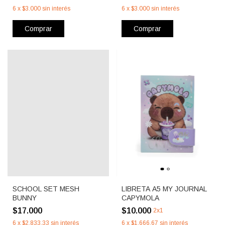
6
x
$3.000
sin interés
6
x
$3.000
sin interés
Comprar
Comprar
SCHOOL SET MESH
LIBRETA A5 MY JOURNAL
BUNNY
CAPYMOLA
$17.000
$10.000
2x1
6
x
$2.833,33
sin interés
6
x
$1.666,67
sin interés