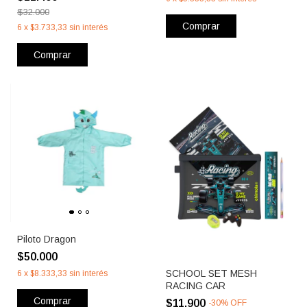
$32.000
Comprar
6
x
$3.733,33
sin interés
Comprar
Piloto Dragon
$50.000
SCHOOL SET MESH
6
x
$8.333,33
sin interés
RACING CAR
Comprar
$11.900
-
30
%
OFF