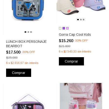
Gorra Cap Cool Kids
$15.260
-
30
%
OFF
LUNCH BOX PERSONAJE
BEARBOT
$21.800
6
x
$2.543,33
sin interés
$17.500
-
30
%
OFF
$25.000
Comprar
6
x
$2.916,67
sin interés
Comprar