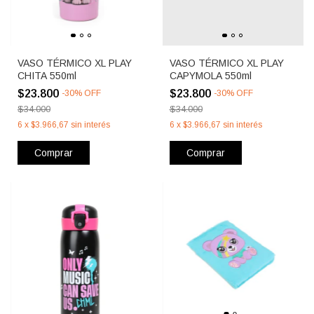
VASO TÉRMICO XL PLAY
VASO TÉRMICO XL PLAY
CHITA 550ml
CAPYMOLA 550ml
$23.800
$23.800
-
30
%
OFF
-
30
%
OFF
$34.000
$34.000
6
x
$3.966,67
sin interés
6
x
$3.966,67
sin interés
Comprar
Comprar