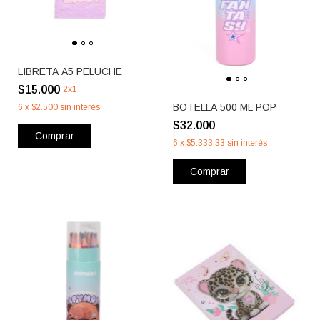
LIBRETA A5 PELUCHE
$15.000
2x1
BOTELLA 500 ML POP
6
x
$2.500
sin interés
$32.000
Comprar
6
x
$5.333,33
sin interés
Comprar