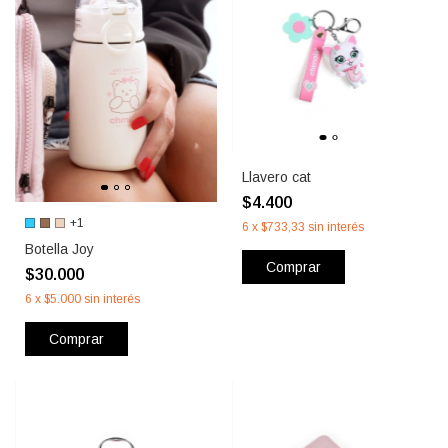
Llavero cat
$4.400
+1
6
x
$733,33
sin interés
Botella Joy
Comprar
$30.000
6
x
$5.000
sin interés
Comprar