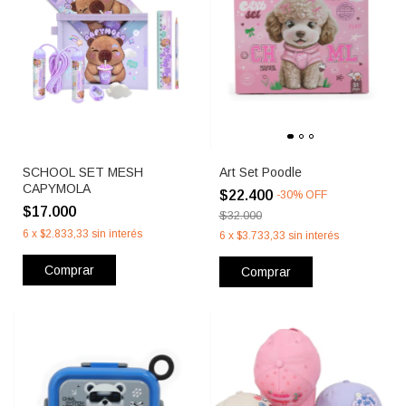
SCHOOL SET MESH
Art Set Poodle
CAPYMOLA
$22.400
-
30
%
OFF
$17.000
$32.000
6
x
$2.833,33
sin interés
6
x
$3.733,33
sin interés
Comprar
Comprar