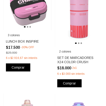
3 colores
LUNCH BOX INSPIRE
$17.500
-
30
%
OFF
2 colores
$25.000
SET DE MARCADORES
6
x
$2.916,67
sin interés
X24 COLOR CRUSH
Comprar
$18.000
2x1
6
x
$3.000
sin interés
Comprar