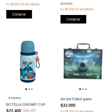
$50.000
6
x
$2.833,33
sin interés
6
x
$5.833,33
sin interés
Comprar
Comprar
4 colores
Art Set Futbol game
BOTELLA DREAMY CUP
$32.000
$22.400
-
30
%
OFF
6
x
$5.333,33
sin interés