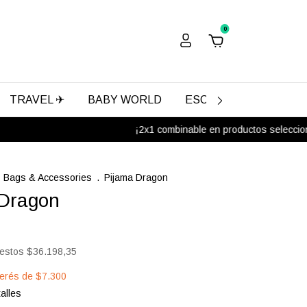
0
TRAVEL ✈
BABY WORLD
ESCOLAR
REGALA
¡2x1 combinable en productos seleccionados
Bags & Accessories
.
Pijama Dragon
 Dragon
uestos
$36.198,35
terés de
$7.300
alles