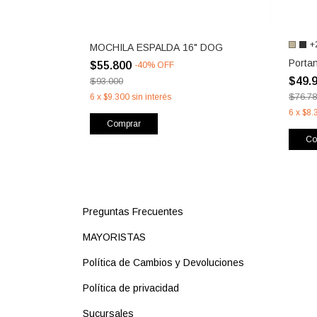
+
MOCHILA ESPALDA 16" DOG
Porta
$55.800
-
40
%
OFF
$49.
$93.000
$76.7
6
x
$9.300
sin interés
6
x
$8.
Comprar
Co
Preguntas Frecuentes
MAYORISTAS
Política de Cambios y Devoluciones
Política de privacidad
Sucursales