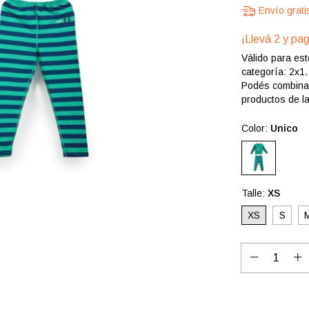
Envío grati
¡Llevá 2 y pag
Válido para est
categoría: 2x1.
Podés combinar
productos de l
Color:
Unico
Talle:
XS
XS
S