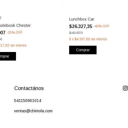
2
Lunchbox Car
notebook Chester
$26.327,35
-
40
%
OFF
907
-
35
%
OFF
$43.879
80
6
x
$4.387,89
sin interés
317,83
sin interés
Comprar
mprar
Contactános
541150961014
ventas@chimola.com