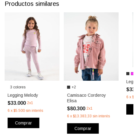
Productos similares
+
Leggi
3 colores
+2
$33.
Legging Melody
Camisaco Corderoy
6
x
$5.
Elisa
$33.000
2x1
$80.300
2x1
C
6
x
$5.500
sin interés
6
x
$13.383,33
sin interés
Comprar
Comprar