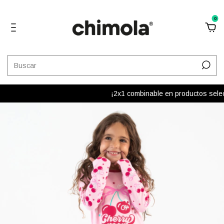
0
¡2x1 combinable en productos selecci