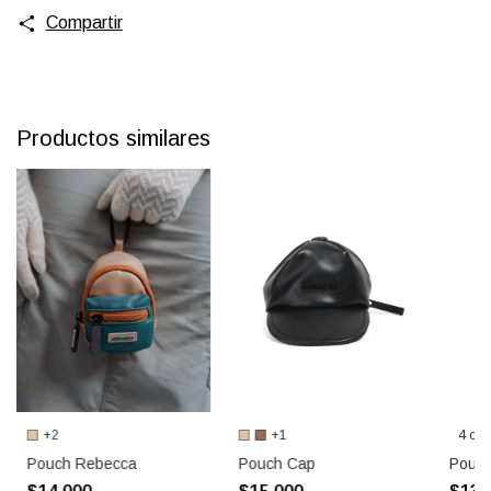
Compartir
Productos similares
+2
+1
4 col
Pouch Rebecca
Pouch Cap
Pouch