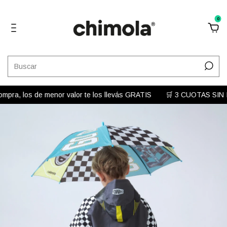
0
mpra, los de menor valor te los llevás GRATIS
🛒 3 CUOTAS SIN I