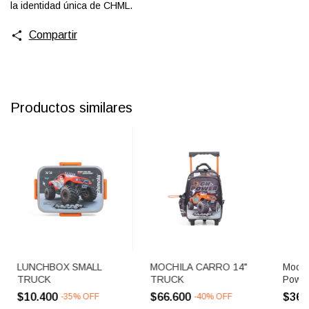
la identidad única de CHML.
Compartir
Productos similares
LUNCHBOX SMALL
MOCHILA CARRO 14"
Mochi
TRUCK
TRUCK
Powe
$10.400
$66.600
$36.
-
35
%
OFF
-
40
%
OFF