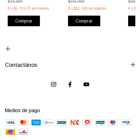
$16.000
$111.000
$60.0
6
x
$1.733,33
sin interés
6
x
$11.100
sin interés
6
x
$6.
Comprar
Comprar
C
Contactános
Medios de pago