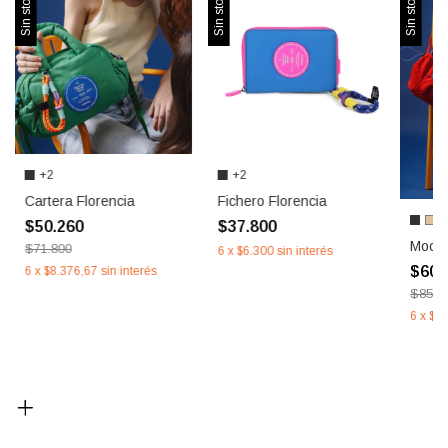
Sin stock
Sin stock
Sin stock
+2
+2
Cartera Florencia
Fichero Florencia
+
$50.260
$37.800
Mochi
$71.800
6
x
$6.300
sin interés
$60.
6
x
$8.376,67
sin interés
$85.8
6
x
$10