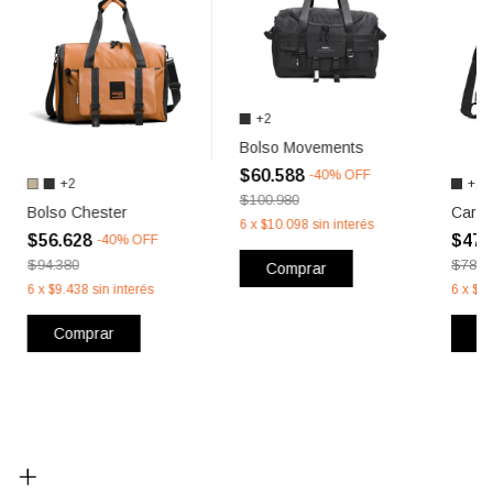
+2
Bolso Movements
$60.588
-
40
%
OFF
+2
+2
$100.980
Bolso Chester
Carte
6
x
$10.098
sin interés
$56.628
$47.
-
40
%
OFF
$94.380
$78.9
Comprar
6
x
$9.438
sin interés
6
x
$7.
Comprar
C